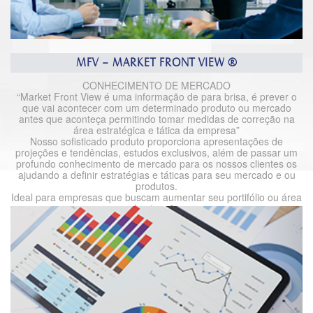
MFV – MARKET FRONT VIEW ®
CONHECIMENTO DE MERCADO
“Market Front View é uma informação de para brisa, é prever o
que vai acontecer com um determinado produto ou mercado
antes que aconteça permitindo tomar medidas de correção na
área estratégica e tática da empresa”
Nosso sofisticado produto proporciona apresentações de
projeções e tendências, estudos exclusivos, além de passar um
profundo conhecimento de mercado para os nossos clientes os
ajudando a definir estratégias e táticas para seu mercado e ou
produtos.
Ideal para empresas que buscam aumentar seu portifólio ou área
de atuação.