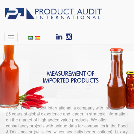
T
o
g
g
l
e
n
MEASUREMENT OF
a
IMPORTED PRODUCTS
v
i
g
a
We are Product Audit International, a company with more than
t
25 years of global experience and leader in strategic information
i
on the market of high added value products. We offer
o
consultancy projects with unique data for companies in the Food
n
& Drink sector (whiskies, wines, specialty beers, coffees), Luxury