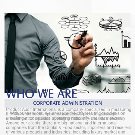
WHO WE ARE
CORPORATE ADMINISTRATION
Product Audit International is a company specialized in measuring
With our services, we enhance the chances of good decision
the total volume of imported products. It provides strategic
making at companies operating nationally and internationally
information for decision making in difficult-to-measure sectors.
Among our clients, there are big national and international
companies from the Drinks & Food sector, importers and resellers
of various products and industries, including luxury market and