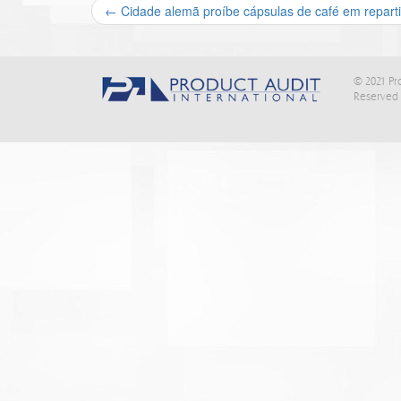
←
Cidade alemã proíbe cápsulas de café em reparti
Navegação de posts
© 2021 Pro
Reserved