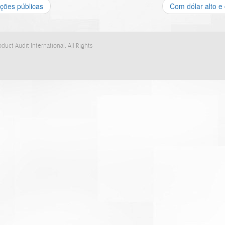
ções públicas
Com dólar alto e
duct Audit International. All Rights