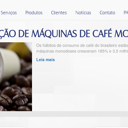
Serviços
Produtos
Clientes
Notícias
Contato
PA
AÇÃO DE MÁQUINAS DE CAFÉ 
Os hábitos de consumo de café do brasileiro est
máquinas monodoses cresceram 185% e 3,5 milhõ
Leia mais